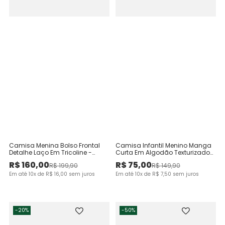
Camisa Menina Bolso Frontal
Camisa Infantil Menino Manga
Detalhe Laço Em Tricoline -
Curta Em Algodão Texturizado
Carinhoso
Malwee Kids
R$
160
,
00
R$
75
,
00
R$
199
,
90
R$
149
,
90
Em até
10
x de
R$
16
,
00
sem juros
Em até
10
x de
R$
7
,
50
sem juros
-
20%
-
50%