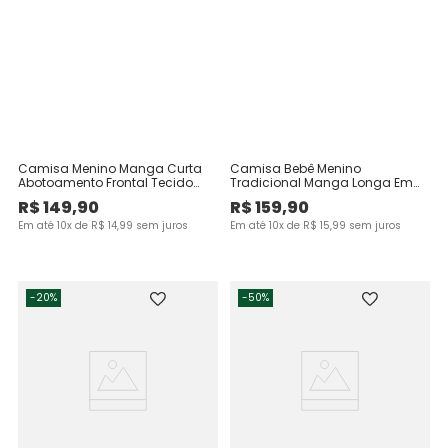
Camisa Menino Manga Curta
Camisa Bebê Menino
Abotoamento Frontal Tecido
Tradicional Manga Longa Em
Plano - Carinhoso
Algodão Texturizado -
R$
149
,
90
R$
159
,
90
Carinhoso
Em até
10
x de
R$
14
,
99
sem juros
Em até
10
x de
R$
15
,
99
sem juros
-
20%
-
50%