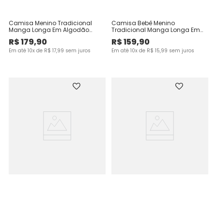
Camisa Menino Tradicional
Camisa Bebê Menino
Manga Longa Em Algodão
Tradicional Manga Longa Em
Texturizado Carinhoso
Algodão Texturizado -
R$
179
,
90
R$
159
,
90
Carinhoso
Em até
10
x de
R$
17
,
99
sem juros
Em até
10
x de
R$
15
,
99
sem juros