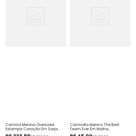
Camisa Menina Oversized
Camiseta Menino The Best
Estampa Coração Em Sarja
Team Ever Em Malha
100% Algodão - Carinhoso
Texturizada Listrada -