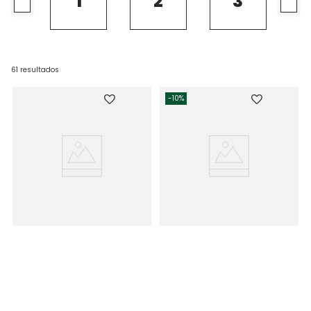
1
2
3
61
resultados
-
10%