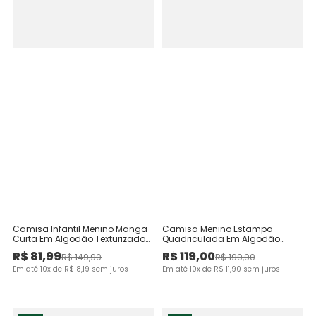
Camisa Infantil Menino Manga
Camisa Menino Estampa
Curta Em Algodão Texturizado
Quadriculada Em Algodão
Malwee Kids
Texturizado - Carinhoso
R$
81
,
99
R$
119
,
00
R$
149
,
90
R$
199
,
90
Em até
10
x de
R$
8
,
19
sem juros
Em até
10
x de
R$
11
,
90
sem juros