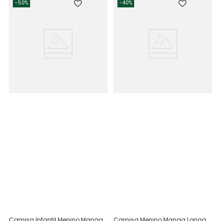
-
50%
-
40%
Camisa Infantil Menino Manga
Camisa Menino Manga Longa