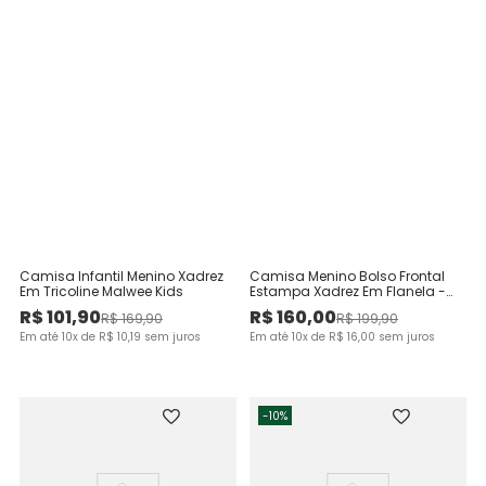
Camisa Infantil Menino Xadrez
Camisa Menino Bolso Frontal
Em Tricoline Malwee Kids
Estampa Xadrez Em Flanela -
Carinhoso
R$
101
,
90
R$
160
,
00
R$
169
,
90
R$
199
,
90
Em até
10
x de
R$
10
,
19
sem juros
Em até
10
x de
R$
16
,
00
sem juros
-
10%