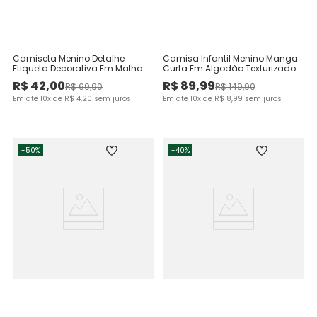
Camiseta Menino Detalhe
Camisa Infantil Menino Manga
Etiqueta Decorativa Em Malha
Curta Em Algodão Texturizado
Mesclada - Carinhoso
Malwee Kids
R$
42
,
00
R$
89
,
99
R$
69
,
90
R$
149
,
90
Em até
10
x de
R$
4
,
20
sem juros
Em até
10
x de
R$
8
,
99
sem juros
-
50%
-
40%