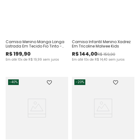
Camisa Menino Manga Longa
Camisa Infantil Menino Xadrez
Listrada Em Tecido Fio Tinto -
Em Tricoline Malwee Kids
Carinhoso
R$
199
,
90
R$
144
,
00
R$
159
,
90
Em até
10
x de
R$
19
,
99
sem juros
Em até
10
x de
R$
14
,
40
sem juros
-
40%
-
20%