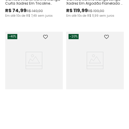
Curta Xadrez Em Tricoline
Xadrez Em Algodão Flanelado -
Malwee Kids
Carinhoso
R$
74
,
99
R$
119
,
99
R$
149
,
90
R$
199
,
90
Em até
10
x de
R$
7
,
49
sem juros
Em até
10
x de
R$
11
,
99
sem juros
-
40%
-
20%