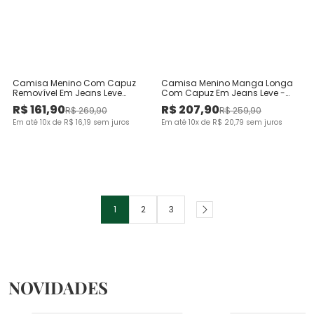
Camisa Menino Com Capuz
Camisa Menino Manga Longa
Removível Em Jeans Leve
Com Capuz Em Jeans Leve -
Malwee Kids
Carinhoso
R$
161
,
90
R$
207
,
90
R$
269
,
90
R$
259
,
90
Em até
10
x de
R$
16
,
19
sem juros
Em até
10
x de
R$
20
,
79
sem juros
1
2
3
NOVIDADES