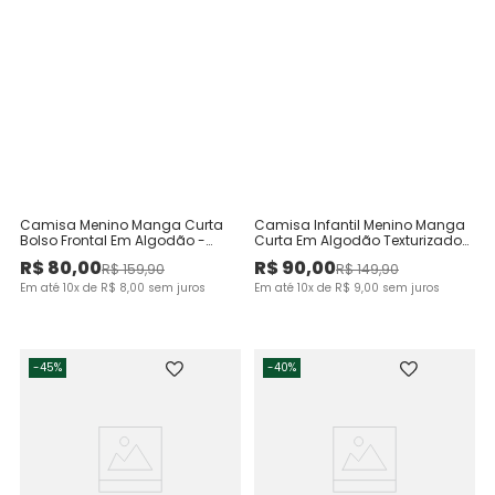
Camisa Menino Manga Curta
Camisa Infantil Menino Manga
Bolso Frontal Em Algodão -
Curta Em Algodão Texturizado
Carinhoso
Malwee Kids
R$
80
,
00
R$
90
,
00
R$
159
,
90
R$
149
,
90
Em até
10
x de
R$
8
,
00
sem juros
Em até
10
x de
R$
9
,
00
sem juros
-
45%
-
40%