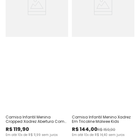
Camisa Infantil Menina
Camisa Infantil Menino Xadrez
Cropped Xadrez Abertura Com
Em Tricoline Malwee Kids
Amarração Malwee Kids
R$
119
,
90
R$
144
,
00
R$
159
,
90
Em até
10
x de
R$
11
,
99
sem juros
Em até
10
x de
R$
14
,
40
sem juros