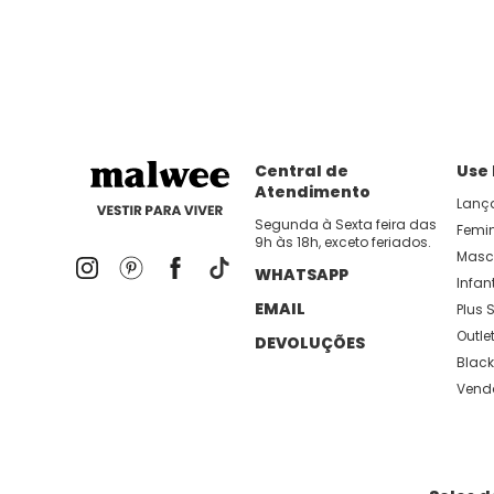
dia util!
APP MALWEE
: Faça sua 1ª compra no AP
Dos looks de trabalho ao momento de descanso, aqui
lançamentos e novidades com preços
Central de
Use
Atendimento
Lanç
Segunda à Sexta feira das
Femi
9h às 18h, exceto feriados.
Masc
WHATSAPP
Infant
EMAIL
Plus S
Outle
DEVOLUÇÕES
Black
Vend