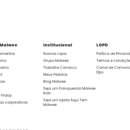
P e ganhe 15% OFF usando o cupom: APP15.
 você cria looks originais com combinações de cores e peças qu
 Malwee
Institucional
LGPD
amentos
Nossas Lojas
Política de Privac
nino
Grupo Malwee
Termos e condiçõ
ulino
Trabalhe Conosco
Canal de Comunic
Dpo
il
Meus Pedidos
ize
Blog Malwee
t
Seja um Franqueado Malwee 
Kids 
 Friday
Seja um lojista Aqui Tem 
as corporativas
Malwee