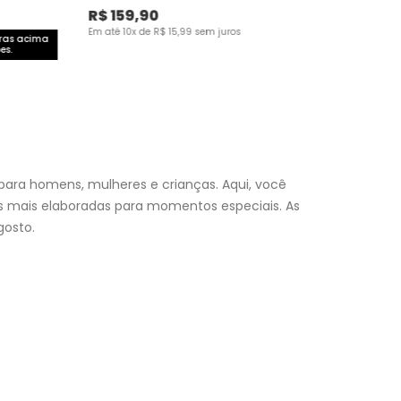
R$
159
,
90
Em até
10
x de
R$
15
,
99
sem juros
pras acima
es.
para homens, mulheres e crianças. Aqui, você
es mais elaboradas para momentos especiais. As
osto.
nfantil
e encontre a roupa perfeita para valorizar seu
a momento. Aproveite nossas promoções, fretes e
 (exceto feriados), a entrega é realizada no próximo