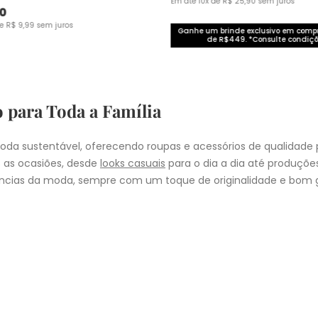
Em até
10
x de
R$
25
,
90
sem juros
0
de
R$
9
,
99
sem juros
Ganhe um brinde exclusivo em com
de R$449. *Consulte condiçõ
o para Toda a Família
da sustentável, oferecendo roupas e acessórios de qualidade 
 as ocasiões, desde
looks casuais
para o dia a dia até produçõ
cias da moda, sempre com um toque de originalidade e bom g
nheça as coleções de
roupas masculinas
,
femininas
,
plus size
e
i
presentear quem você ama, a Malwee tem a opção ideal para cad
COMPRA
lo
: Nos pedidos aprovados até as 11hrs, de segunda a sexta-feira