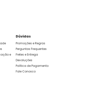
e foram feitas para durar. Confira os nossos
Dúvidas
idade
Promoções e Regras
es
Perguntas Frequentes
ação e 
Fretes e Entrega
Devoluções
Política de Pagamento
Fale Conosco