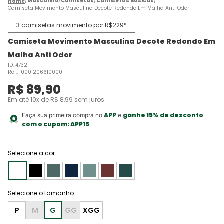
Masculino
Camisetas
Camisetas Básicas
Camiseta Movimento Masculina Decote Redondo Em Malha Anti Odor
3 camisetas movimento por R$229*
Camiseta Movimento Masculina Decote Redondo Em
Malha Anti Odor
ID
:
47321
Ref.
:
100012066100001
R$
89
,
90
Em até
10
x de
R$
8
,
99
sem juros
APP
ganhe 15% de desconto
Faça sua primeira compra no
e
com o cupom:
APP15
Selecione a cor
P
M
G
GG
XGG