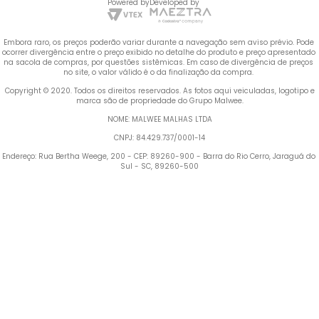
Powered by
Developed by
Embora raro, os preços poderão variar durante a navegação sem aviso prévio. Pode 
ocorrer divergência entre o preço exibido no detalhe do produto e preço apresentado 
na sacola de compras, por questões sistêmicas. Em caso de divergência de preços 
no site, o valor válido é o da finalização da compra. 
 Copyright © 2020. Todos os direitos reservados. As fotos aqui veiculadas, logotipo e 
marca são de propriedade do Grupo Malwee.
NOME: MALWEE MALHAS LTDA
CNPJ: 84.429.737/0001-14
Endereço: Rua Bertha Weege, 200 - CEP: 89260-900 - Barra do Rio Cerro, Jaraguá do 
Sul - SC, 89260-500
Termos mais buscados
1
º
Vestido
2
º
Blusa Feminina
3
º
Calça Feminina
4
º
Pijama Feminino
5
º
Camiseta Feminina