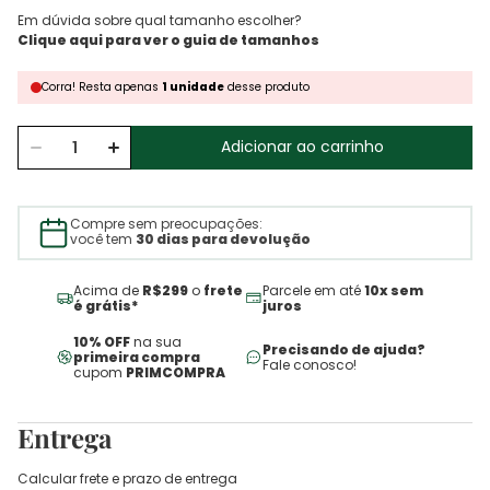
Em dúvida sobre qual tamanho escolher?
Corra!
Resta
apenas
1
unidade
desse produto
Adicionar ao carrinho
Compre sem preocupações:
você tem
30 dias para devolução
Acima de
R$299
o
frete
Parcele em até
10x sem
é grátis*
juros
10% OFF
na sua
Precisando de ajuda?
primeira compra
Fale conosco!
cupom
PRIMCOMPRA
Entrega
Calcular frete e prazo de entrega