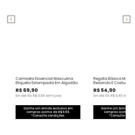
e
Camiseta Essencial Masculina
Regata Básica Mascul
Etiqueta Estampada Em Algodão
Redondo E Costura Vi
Algodão
R$
69
,
90
R$
54
,
90
Em até
10
x
R$
6
,
99
sem juros
Em até
10
x
R$
5
,
49
sem ju
Ganhe um brinde exclusivo em
Ganhe um brinde exc
compras acima de R$449.
compras acima de
*Consulte condições.
*Consulte condi