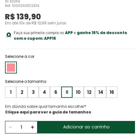
ID
:
63256
Ref.
:
100012601102334
R$
139
,
90
Em até
10
x de
R$
13
,
99
sem juros
APP
ganhe 15% de desconto
Faça sua primeira compra no
e
com o cupom:
APP15
Selecione a cor
1
2
3
4
6
8
10
12
14
16
Em dúvida sobre qual tamanho escolher?
Adicionar ao carrinho