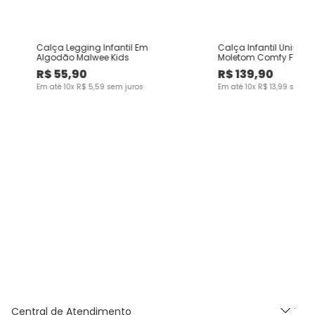
m
Calça Legging Infantil Em
Calça Infantil Unisse
Algodão Malwee Kids
Moletom Comfy Flane
Kids
R$
55
,
90
R$
139
,
90
Em até
10
x
R$
5
,
59
sem juros
Em até
10
x
R$
13
,
99
sem ju
Central de Atendimento