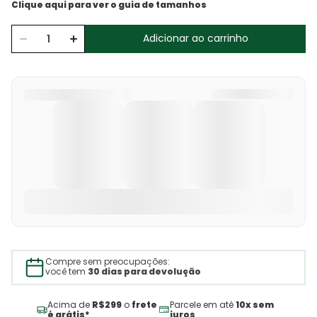
Adicionar ao carrinho
Compre sem preocupações:
você tem
30 dias para devolução
Acima de
R$299
o
frete
Parcele em até
10x sem
é grátis*
juros