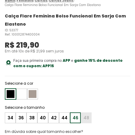
Feminino
Calças
Calças Jeans
Calça Flare Feminina Bolso Funcional Em Sarja Com Elastano
Calça Flare Feminina Bolso Funcional Em Sarja Com
Elastano
ID
:
53377
Ref.
:
100012874400004
R$
219
,
90
Em até
10
x de
R$
21
,
99
sem juros
APP
ganhe 15% de desconto
Faça sua primeira compra no
e
com o cupom:
APP15
Selecione a cor
34
36
38
40
42
44
46
48
Em dúvida sobre qual tamanho escolher?