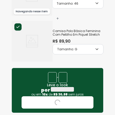
Tamanho:
46
Navegando nesse item
+
Camisa Polo Básica Feminina
Com Peitilho Em Piquet Stretch
R$
89
,
90
Tamanho:
G
+
Leve o look
por
ou em
10
x
de
R$
30
,
98
sem juros