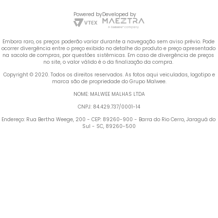
Powered by
Developed by
Embora raro, os preços poderão variar durante a navegação sem aviso prévio. Pode 
ocorrer divergência entre o preço exibido no detalhe do produto e preço apresentado 
na sacola de compras, por questões sistêmicas. Em caso de divergência de preços 
no site, o valor válido é o da finalização da compra. 
 Copyright © 2020. Todos os direitos reservados. As fotos aqui veiculadas, logotipo e 
marca são de propriedade do Grupo Malwee.
NOME: MALWEE MALHAS LTDA
CNPJ: 84.429.737/0001-14
Endereço: Rua Bertha Weege, 200 - CEP: 89260-900 - Barra do Rio Cerro, Jaraguá do 
Sul - SC, 89260-500
Termos mais buscados
1
º
Vestido
2
º
Blusa Feminina
3
º
Calça Feminina
4
º
Pijama Feminino