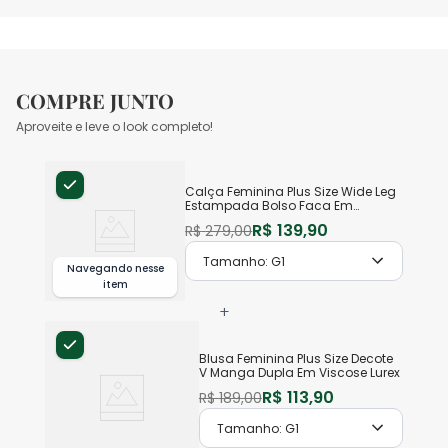
COMPRE JUNTO
Aproveite e leve o look completo!
Calça Feminina Plus Size Wide Leg
Estampada Bolso Faca Em
Viscose Lurex
R$
139
,
90
R$
279
,
00
Tamanho:
G1
Navegando nesse
item
+
Blusa Feminina Plus Size Decote
V Manga Dupla Em Viscose Lurex
R$
113
,
90
R$
189
,
00
Tamanho:
G1