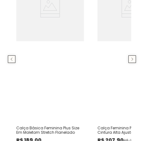
Calça Básica Feminina Plus Size
Calça Feminina Plus 
Em Moletom Stretch Flanelado
Cintura Alta Ajustável
Stretch
R$
189
,
00
R$
207
,
90
R$
259
,
0