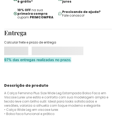
é grátis*
juros
10% OFF
na sua
Precisando de ajuda?
primeira compra
Fale conosco!
cupom
PRIMCOMPRA
Entrega
Calcular frete e prazo de entrega
97% das entregas realizadas no prazo.
Descrição do produto
A Calça Feminina Plus Size Wide Leg Estampada Bolso Faca em
Viscose Lurex une estilo e conforto com sua modelagem ampla e
tecido leve com brilho sutil. Ideal para looks sofisticados e
versáteis, valoriza a silhueta com toque moderno e elegante.
• Calça Wide Leg em viscose lurex
• Bolso faca funcional e prático