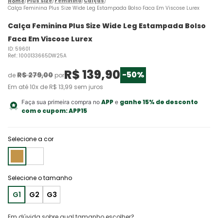
Plus Size
Feminino
Calças
Calça Feminina Plus Size Wide Leg Estampada Bolso Faca Em Viscose Lurex
Calça Feminina Plus Size Wide Leg Estampada Bolso
Faca Em Viscose Lurex
ID
:
59601
Ref.
:
1000133665DW25A
R$
139
,
90
-
50%
R$
279
,
00
de
por
Em até
10
x de
R$
13
,
99
sem juros
APP
ganhe 15% de desconto
Faça sua primeira compra no
e
com o cupom:
APP15
Selecione a cor
G1
G2
G3
Em dúvida sobre qual tamanho escolher?