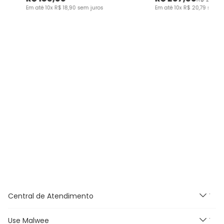
Em até
10
x
R$
18
,
90
sem juros
Em até
10
x
R$
20
,
79
sem j
Central de Atendimento
Use Malwee
Segunda à Sexta feira das