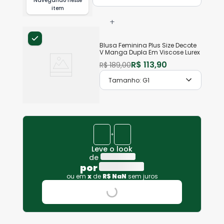
Navegando nesse
item
+
Blusa Feminina Plus Size Decote
V Manga Dupla Em Viscose Lurex
R$
113
,
90
R$
189
,
00
Tamanho:
G1
+
Leve o look
de
por
ou em
x
de
R$
NaN
sem juros