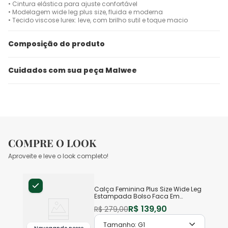
• Cintura elástica para ajuste confortável
• Modelagem wide leg plus size, fluida e moderna
• Tecido viscose lurex: leve, com brilho sutil e toque macio
Composição do produto
Cuidados com sua peça Malwee
COMPRE O LOOK
Aproveite e leve o look completo!
Calça Feminina Plus Size Wide Leg
Estampada Bolso Faca Em
Viscose Lurex
R$
139
,
90
R$
279
,
00
Tamanho:
G1