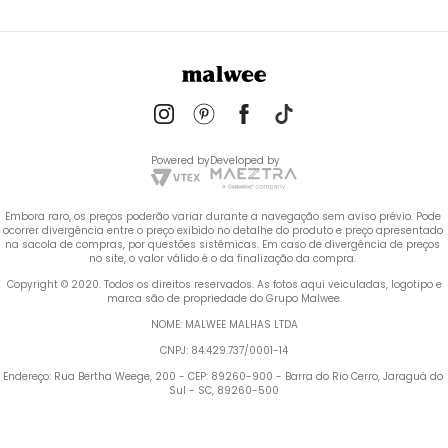
Powered by
Developed by
Embora raro, os preços poderão variar durante a navegação sem aviso prévio. Pode 
ocorrer divergência entre o preço exibido no detalhe do produto e preço apresentado 
na sacola de compras, por questões sistêmicas. Em caso de divergência de preços 
no site, o valor válido é o da finalização da compra. 
 Copyright © 2020. Todos os direitos reservados. As fotos aqui veiculadas, logotipo e 
marca são de propriedade do Grupo Malwee.
NOME: MALWEE MALHAS LTDA
CNPJ: 84.429.737/0001-14
Endereço: Rua Bertha Weege, 200 - CEP: 89260-900 - Barra do Rio Cerro, Jaraguá do 
Sul - SC, 89260-500