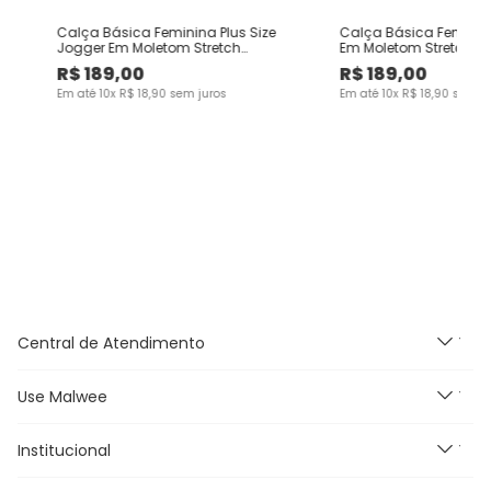
Calça Básica Feminina Plus Size
Calça Básica Feminina
Jogger Em Moletom Stretch
Em Moletom Stretch F
Flanelado
R$
189
,
00
R$
189
,
00
Em até
10
x
R$
18
,
90
sem juros
Em até
10
x
R$
18
,
90
sem ju
Central de Atendimento
Use Malwee
Segunda à Sexta feira das
9h às 18h, exceto feriados.
E-mail:
Institucional
Novidades
malwee@relacionamentomalwee.com.br
Feminino