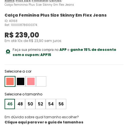
Plus Size
Feminino
Calças
Calça Feminina Plus Size Skinny Em Flex Jeans
Calça Feminina Plus Size Skinny Em Flex Jeans
ID
:
40168
Ref.
:
100008786100374
R$
239
,
00
Em até
10
x de
R$
23
,
90
sem juros
APP
ganhe 15% de desconto
Faça sua primeira compra no
e
com o cupom:
APP15
Selecione a cor
46
48
50
52
54
56
Em dúvida sobre qual tamanho escolher?