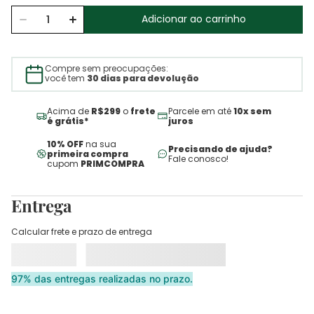
Adicionar ao carrinho
Compre sem preocupações:
você tem
30 dias para devolução
Acima de
R$299
o
frete
Parcele em até
10x sem
é grátis*
juros
10% OFF
na sua
Precisando de ajuda?
primeira compra
Fale conosco!
cupom
PRIMCOMPRA
Entrega
Calcular frete e prazo de entrega
97% das entregas realizadas no prazo.