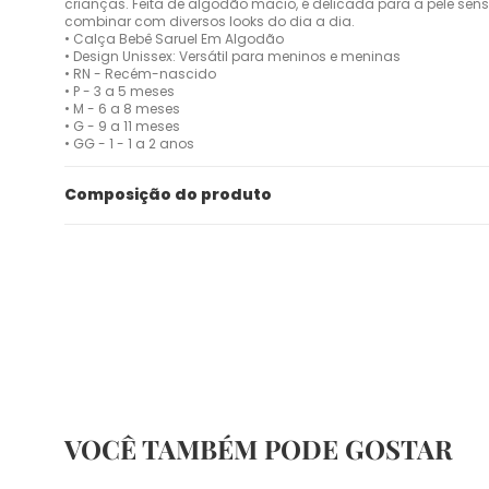
crianças. Feita de algodão macio, é delicada para a pele sen
combinar com diversos looks do dia a dia.
• Calça Bebê Saruel Em Algodão
• Design Unissex: Versátil para meninos e meninas
• RN - Recém-nascido
• P - 3 a 5 meses
• M - 6 a 8 meses
• G - 9 a 11 meses
• GG - 1 - 1 a 2 anos
Composição do produto
VOCÊ TAMBÉM PODE GOSTAR