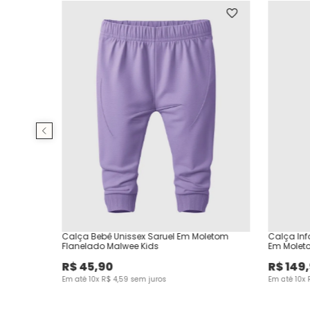
Calça Bebê Unissex Saruel Em Moletom
Calça Inf
Flanelado Malwee Kids
Em Molet
R$
45
,
90
R$
149
,
Em até
10
x
R$
4
,
59
sem juros
Em até
10
x