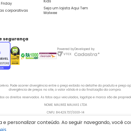
Kids 
 Friday
Seja um lojista Aqui Tem 
as corporativas
Malwee
de segurança
Powered by
Developed by
évio. Pode ocorrer divergência entre o preço exibido no detalhe do produto e preço 
divergência de preços no site, o valor válido é o da finalização da compra. 
odos os direitos reservados. As fotos aqui veiculadas, logotipo e marca são de propri
NOME: MALWEE MALHAS LTDA
CNPJ: 84.429.737/0001-14
 Rua Bertha Weege, 200 - CEP: 89260-900 - Barra do Rio Cerro, Jaraguá do Sul - SC,
ia e personalizar conteúdo. Ao seguir navegando, você 
ais