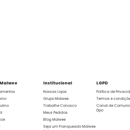
 Malwee
Institucional
LGPD
amentos
Nossas Lojas
Política de Privac
nino
Grupo Malwee
Termos e condiçõ
ulino
Trabalhe Conosco
Canal de Comunic
Dpo
il
Meus Pedidos
ize
Blog Malwee
t
Seja um Franqueado Malwee 