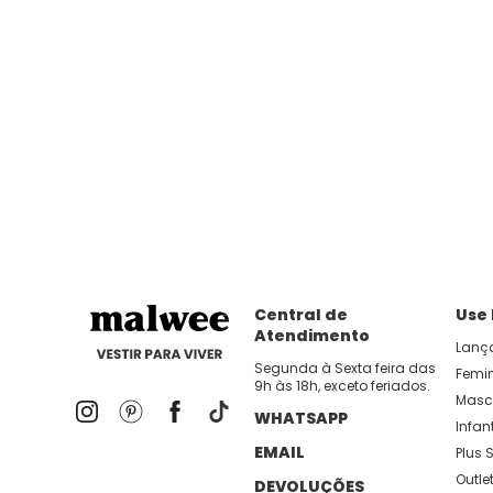
Central de
Use
Atendimento
Lanç
Segunda à Sexta feira das
Femi
9h às 18h, exceto feriados.
Masc
WHATSAPP
Infant
EMAIL
Plus S
Outle
DEVOLUÇÕES