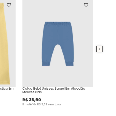
ástico Em
Calça Bebê Unissex Saruel Em Algodão
Malwee Kids
R$
35
,
90
Em até
10
x
R$
3
,
59
sem juros