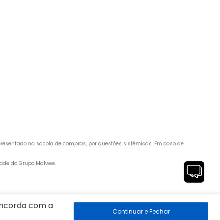
apresentado na sacola de compras, por questões sistêmicas. Em caso de 
edade do Grupo Malwee.
 89260-500
concorda com a