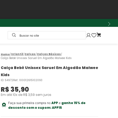
Buscar no site
Infantil
Calças
Calças Básicas
Calça Bebê Unissex Saruel Em Algodão Malwee Kids
Calça Bebê Unissex Saruel Em Algodão Malwee
Kids
ID
:
54972
Ref.
:
100012615102093
R$
35
,
90
Em até
10
x de
R$
3
,
59
sem juros
APP
ganhe 15% de
Faça sua primeira compra no
e
desconto com o cupom:
APP15