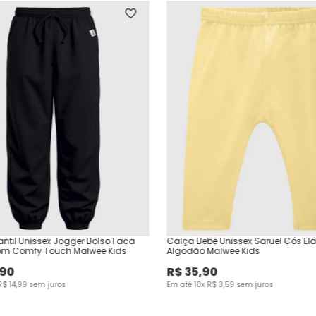
antil Unissex Jogger Bolso Faca
Calça Bebê Unissex Saruel Cós El
om Comfy Touch Malwee Kids
Algodão Malwee Kids
90
R$
35
,
90
R$
14
,
99
sem juros
Em até
10
x
R$
3
,
59
sem juros