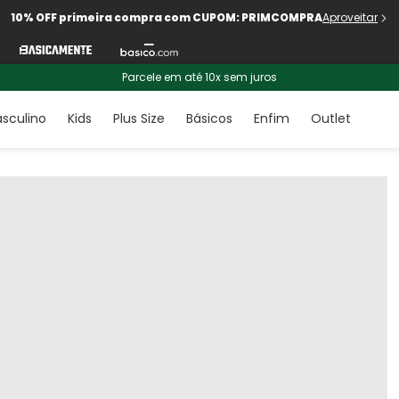
10% OFF primeira compra com CUPOM: PRIMCOMPRA
Aproveitar
Parcele em até 10x sem juros
sculino
Kids
Plus Size
Básicos
Enfim
Outlet