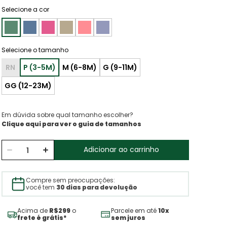
Selecione a cor
RN
Em dúvida sobre qual tamanho escolher?
Clique aqui para ver o guia de tamanhos
Adicionar ao carrinho
Compre sem preocupações:
você tem
30 dias para devolução
Acima de
R$299
o
Parcele em até
10x
frete é grátis*
sem juros