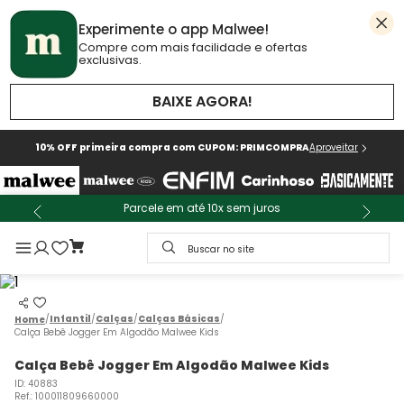
Experimente o app Malwee!
Compre com mais facilidade e ofertas
exclusivas.
BAIXE AGORA!
10% OFF primeira compra com CUPOM: PRIMCOMPRA
Aproveitar
Parcele em até 10x sem juros
Buscar no site
Infantil
Calças
Calças Básicas
Calça Bebê Jogger Em Algodão Malwee Kids
Calça Bebê Jogger Em Algodão Malwee Kids
ID
:
40883
Ref.
:
100011809660000