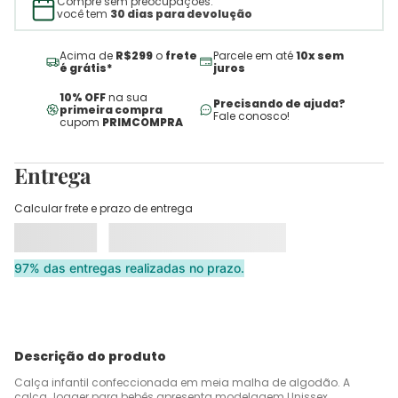
Compre sem preocupações:
você tem
30 dias para devolução
Acima de
R$299
o
frete
Parcele em até
10x sem
é grátis*
juros
10% OFF
na sua
Precisando de ajuda?
primeira compra
Fale conosco!
cupom
PRIMCOMPRA
Entrega
Calcular frete e prazo de entrega
97% das entregas realizadas no prazo.
Descrição do produto
Calça infantil confeccionada em meia malha de algodão. A
calça Jogger para bebês apresenta modelagem Unissex,