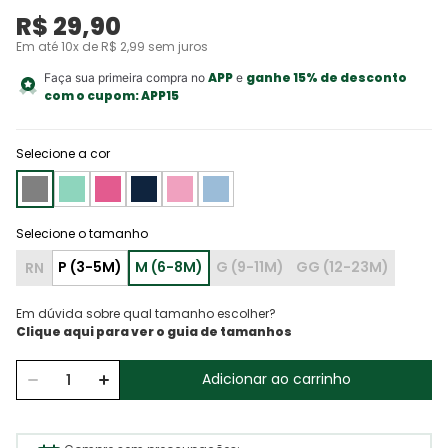
R$
29
,
90
Em até
10
x de
R$
2
,
99
sem juros
APP
ganhe 15% de desconto
Faça sua primeira compra no
e
com o cupom:
APP15
Selecione a cor
RN
Em dúvida sobre qual tamanho escolher?
Adicionar ao carrinho