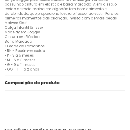
possuindo cintura em elástico e barra marcada. Além disso, o
tecido de meia malha em algodão tem bom caimento e
durabilidade, que proporciona leveza e frescor ao vestir. Para os
primeiros momentos das crianças. Invista com demais peças
Malwee Kids!
Calça Infantil Unissex
Modelagem Jogger
Cintura em Elástico
Barra Marcada
• Grade de Tamanhos:
• RN - Recém-nascido
• P - 3 a 5 meses
• M - 6 a 8 meses
• G - 9 a 11 meses
• GG - 1 - 1 a 2 anos
Composição do produto