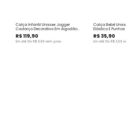
Calça Infantil Unissex Jogger
Calça Bebê Unissex Sa
Cadarço Decorativo Em Algodão
Elástico E Punhos Em 
Malwee Kids
Malwee Kids
R$
119
,
90
R$
35
,
90
Em até
10
x
R$
11
,
99
sem juros
Em até
10
x
R$
3
,
59
sem ju