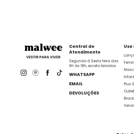
dia util!
APP MALWEE
: Faça sua 1ª compra no AP
Dos looks de trabalho ao momento de descanso, aqui
lançamentos e novidades com preços
Central de
Use
Atendimento
Lanç
Segunda à Sexta feira das
Femi
9h às 18h, exceto feriados.
Masc
WHATSAPP
Infant
EMAIL
Plus S
Outle
DEVOLUÇÕES
Black
Vend