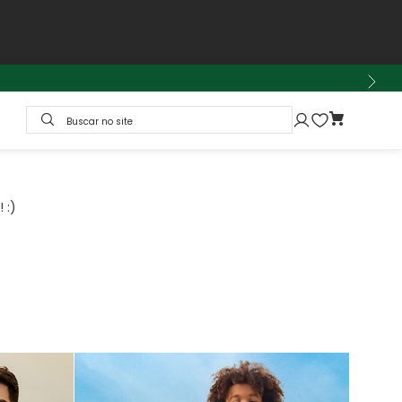
Buscar no site
 :)