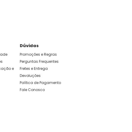
e foram feitas para durar. Confira os nossos
Dúvidas
idade
Promoções e Regras
es
Perguntas Frequentes
ação e 
Fretes e Entrega
Devoluções
Política de Pagamento
Fale Conosco