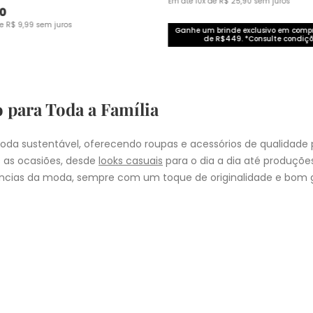
Em até
10
x de
R$
25
,
90
sem juros
0
de
R$
9
,
99
sem juros
Ganhe um brinde exclusivo em com
de R$449. *Consulte condiçõ
o para Toda a Família
da sustentável, oferecendo roupas e acessórios de qualidade 
 as ocasiões, desde
looks casuais
para o dia a dia até produçõ
cias da moda, sempre com um toque de originalidade e bom g
nheça as coleções de
roupas masculinas
,
femininas
,
plus size
e
i
presentear quem você ama, a Malwee tem a opção ideal para cad
COMPRA
lo
: Nos pedidos aprovados até as 11hrs, de segunda a sexta-feira