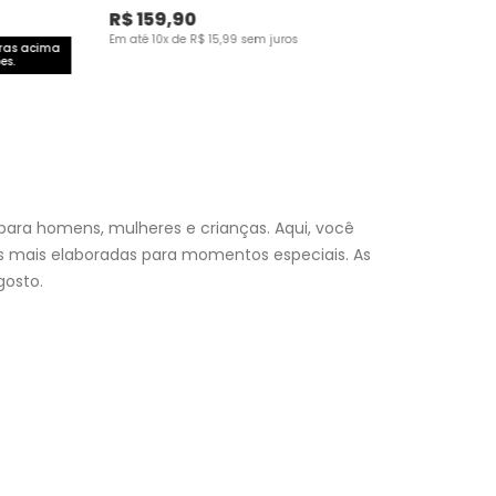
R$
159
,
90
Em até
10
x de
R$
15
,
99
sem juros
pras acima
es.
para homens, mulheres e crianças. Aqui, você
es mais elaboradas para momentos especiais. As
osto.
nfantil
e encontre a roupa perfeita para valorizar seu
a momento. Aproveite nossas promoções, fretes e
 (exceto feriados), a entrega é realizada no próximo