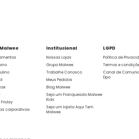
P e ganhe 15% OFF usando o cupom: APP15.
 você cria looks originais com combinações de cores e peças qu
 Malwee
Institucional
LGPD
amentos
Nossas Lojas
Política de Privac
nino
Grupo Malwee
Termos e condiçõ
ulino
Trabalhe Conosco
Canal de Comunic
Dpo
il
Meus Pedidos
ize
Blog Malwee
t
Seja um Franqueado Malwee 
Kids 
 Friday
Seja um lojista Aqui Tem 
as corporativas
Malwee