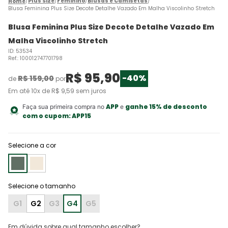
Plus Size
Feminino
Blusas e Camisetas
Blusa Feminina Plus Size Decote Detalhe Vazado Em Malha Viscolinho Stretch
Blusa Feminina Plus Size Decote Detalhe Vazado Em
Malha Viscolinho Stretch
ID
:
53534
Ref.
:
100012747701798
R$
95
,
90
-
40%
R$
159
,
00
de
por
Em até
10
x de
R$
9
,
59
sem juros
APP
ganhe 15% de desconto
Faça sua primeira compra no
e
com o cupom:
APP15
Selecione a cor
G1
G2
G3
G4
G5
Em dúvida sobre qual tamanho escolher?