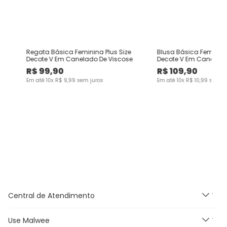
Regata Básica Feminina Plus Size
Blusa Básica Feminina
Decote V Em Canelado De Viscose
Decote V Em Canelado
R$
99
,
90
R$
109
,
90
Em até
10
x
R$
9
,
99
sem juros
Em até
10
x
R$
10
,
99
sem ju
Central de Atendimento
Use Malwee
Segunda à Sexta feira das