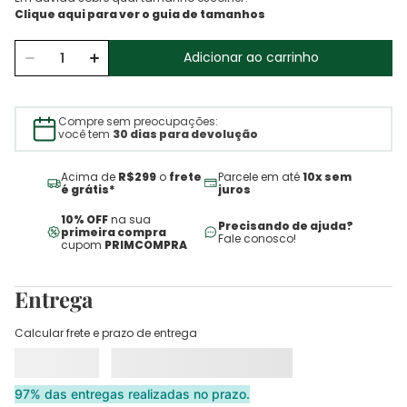
Adicionar ao carrinho
Compre sem preocupações:
você tem
30 dias para devolução
Acima de
R$299
o
frete
Parcele em até
10x sem
é grátis*
juros
10% OFF
na sua
Precisando de ajuda?
primeira compra
Fale conosco!
cupom
PRIMCOMPRA
Entrega
Calcular frete e prazo de entrega
97% das entregas realizadas no prazo.