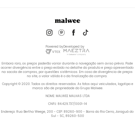
Powered by
Developed by
Embora raro, os preços poderão variar durante a navegação sem aviso prévio. Pode 
ocorrer divergência entre o preço exibido no detalhe do produto e preço apresentado 
na sacola de compras, por questões sistêmicas. Em caso de divergência de preços 
no site, o valor válido é o da finalização da compra. 
 Copyright © 2020. Todos os direitos reservados. As fotos aqui veiculadas, logotipo e 
marca são de propriedade do Grupo Malwee.
NOME: MALWEE MALHAS LTDA
CNPJ: 84.429.737/0001-14
Endereço: Rua Bertha Weege, 200 - CEP: 89260-900 - Barra do Rio Cerro, Jaraguá do 
Sul - SC, 89260-500