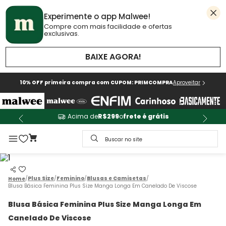
Experimente o app Malwee!
Compre com mais facilidade e ofertas
exclusivas.
BAIXE AGORA!
10% OFF primeira compra com CUPOM: PRIMCOMPRA
Aproveitar
Acima de
R$299
o
frete é grátis
Buscar no site
Plus Size
Feminino
Blusas e Camisetas
Blusa Básica Feminina Plus Size Manga Longa Em Canelado De Viscose
Blusa Básica Feminina Plus Size Manga Longa Em
Canelado De Viscose