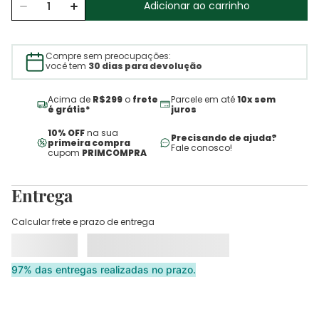
Adicionar ao carrinho
Compre sem preocupações:
você tem
30 dias para devolução
Acima de
R$299
o
frete
Parcele em até
10x sem
é grátis*
juros
10% OFF
na sua
Precisando de ajuda?
primeira compra
Fale conosco!
cupom
PRIMCOMPRA
Entrega
Calcular frete e prazo de entrega
97% das entregas realizadas no prazo.