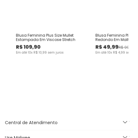
e
Blusa Feminina Plus Size Mullet
Blusa Feminina Plus Si
e
Estampada Em Viscose Stretch
Redondo Em Malha Vi
Canelada
R$
109
,
90
R$
49
,
99
R$
99
,
90
Em até
10
x
R$
10
,
99
sem juros
Em até
10
x
R$
4
,
99
sem ju
Central de Atendimento
Use Malwee
Segunda à Sexta feira das