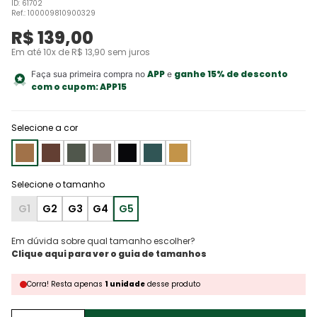
ID
:
61702
Ref.
:
100009810900329
R$
139
,
00
Em até
10
x de
R$
13
,
90
sem juros
APP
ganhe 15% de desconto
Faça sua primeira compra no
e
com o cupom:
APP15
Selecione a cor
G1
G2
G3
G4
G5
Em dúvida sobre qual tamanho escolher?
Corra!
Resta
apenas
1
unidade
desse produto