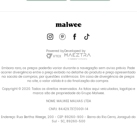
Powered by
Developed by
Embora raro, os preços poderão variar durante a navegação sem aviso prévio. Pode 
ocorrer divergência entre o preço exibido no detalhe do produto e preço apresentado 
na sacola de compras, por questões sistêmicas. Em caso de divergência de preços 
no site, o valor válido é o da finalização da compra. 
 Copyright © 2020. Todos os direitos reservados. As fotos aqui veiculadas, logotipo e 
marca são de propriedade do Grupo Malwee.
NOME: MALWEE MALHAS LTDA
CNPJ: 84.429.737/0001-14
Endereço: Rua Bertha Weege, 200 - CEP: 89260-900 - Barra do Rio Cerro, Jaraguá do 
Sul - SC, 89260-500