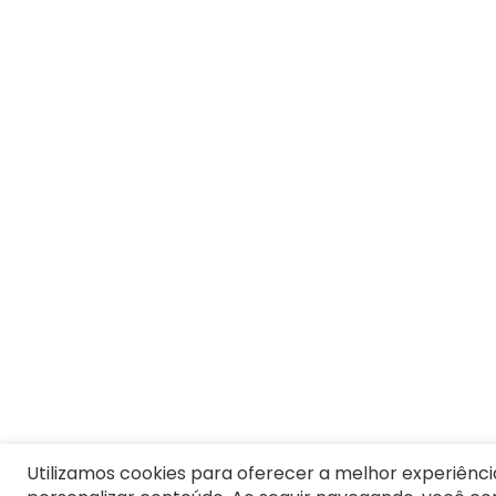
Termos mais buscados
1
º
Vestido
2
º
Blusa Feminina
3
º
Calça Feminina
4
º
Pijama Feminino
5
º
Camiseta Feminina
6
º
Moletom Feminino
7
º
Pijama
8
º
Moletom Masculino
9
º
Jaqueta
10
º
Vestido Infantil
Utilizamos cookies para oferecer a melhor experiênci