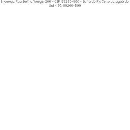
Endereço: Rua Bertha Weege, 200 - CEP: 89260-900 - Barra do Rio Cerro, Jaraguá do 
Sul - SC, 89260-500
Termos mais buscados
1
º
Blusa Feminina
2
º
Vestido
3
º
Calça Feminina
4
º
Pijama Feminino
5
º
Camiseta Feminina
6
º
Moletom Feminino
7
º
Pijama
8
º
Moletom Masculino
9
º
Vestido Infantil
10
º
Jaqueta