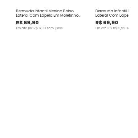
Bermuda Infantil Menino Bolso
Bermuda Infantil Meni
ds
Lateral Com Lapela Em Moletinho
Lateral Com Lapela Em
Malwee Kids
Malwee Kids
R$
69
,
90
R$
69
,
90
Em até
10
x
R$
6
,
99
sem juros
Em até
10
x
R$
6
,
99
sem ju