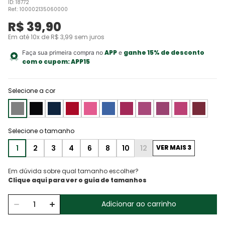
ID
:
18772
Ref.
:
100002135060000
R$
39
,
90
Em até
10
x de
R$
3
,
99
sem juros
APP
ganhe 15% de desconto
Faça sua primeira compra no
e
com o cupom:
APP15
Selecione a cor
1
2
3
4
6
8
10
12
VER MAIS 3
Em dúvida sobre qual tamanho escolher?
Adicionar ao carrinho