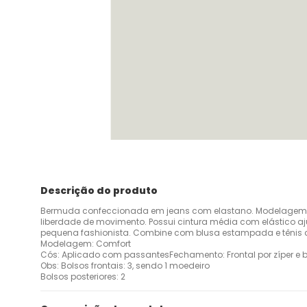
Descrição do produto
Bermuda confeccionada em jeans com elastano. Modelagem 
liberdade de movimento. Possui cintura média com elástico aju
pequena fashionista. Combine com blusa estampada e tênis c
Modelagem: Comfort
Cós: Aplicado com passantesFechamento: Frontal por zíper e 
Obs: Bolsos frontais: 3, sendo 1 moedeiro
Bolsos posteriores: 2