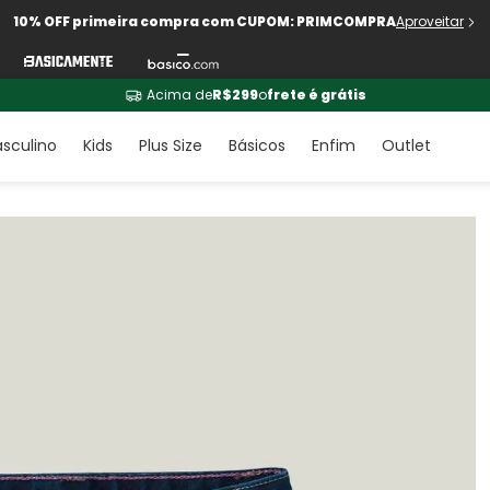
10% OFF primeira compra com CUPOM: PRIMCOMPRA
Aproveitar
Acima de
R$299
o
frete é grátis
sculino
Kids
Plus Size
Básicos
Enfim
Outlet