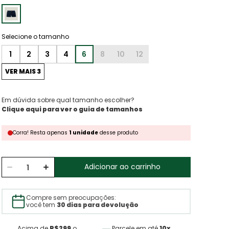
1
2
3
4
6
8
10
12
VER MAIS 3
Em dúvida sobre qual tamanho escolher?
Clique aqui para ver o guia de tamanhos
Corra!
Resta
apenas
1
unidade
desse produto
Adicionar ao carrinho
Compre sem preocupações:
você tem
30 dias para devolução
Acima de
R$299
o
Parcele em até
10x