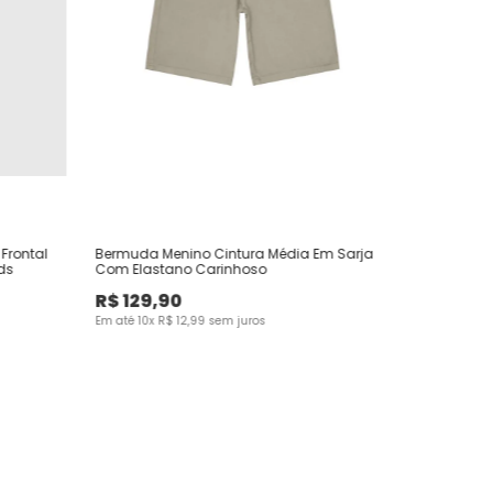
Frontal
Bermuda Menino Cintura Média Em Sarja
ds
Com Elastano Carinhoso
R$
129
,
90
Em até
10
x
R$
12
,
99
sem juros