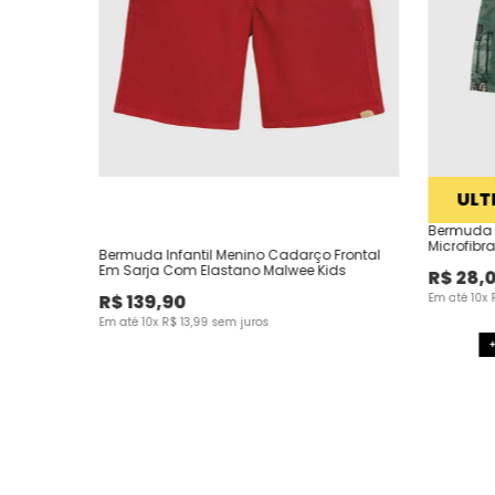
ULT
Bermuda 
Microfibr
Bermuda Infantil Menino Cadarço Frontal
Em Sarja Com Elastano Malwee Kids
R$
28
,
R$
139
,
90
Em até
10
x
Em até
10
x
R$
13
,
99
sem juros