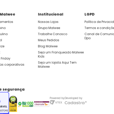
 Malwee
Institucional
LGPD
amentos
Nossas Lojas
Política de Privac
nino
Grupo Malwee
Termos e condiçõ
ulino
Trabalhe Conosco
Canal de Comunic
Dpo
il
Meus Pedidos
ize
Blog Malwee
t
Seja um Franqueado Malwee 
Kids 
 Friday
Seja um lojista Aqui Tem 
as corporativas
Malwee
de segurança
Powered by
Developed by