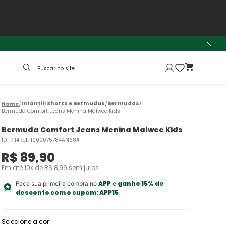
Buscar no site
Infantil
Shorts e Bermudas
Bermudas
Bermuda Comfort Jeans Menina Malwee Kids
Bermuda Comfort Jeans Menina Malwee Kids
ID
:
17114
Ref.
:
1000075784AN68A
R$
89
,
90
Em até
10
x de
R$
8
,
99
sem juros
APP
ganhe 15% de
Faça sua primeira compra no
e
desconto com o cupom:
APP15
Selecione a cor