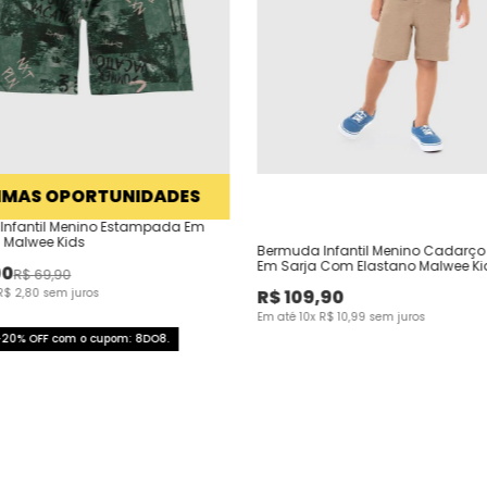
IMAS OPORTUNIDADES
Infantil Menino Estampada Em
a Malwee Kids
Bermuda Infantil Menino Cadarço 
Em Sarja Com Elastano Malwee Ki
00
R$
69
,
90
R$
2
,
80
sem juros
R$
109
,
90
Em até
10
x
R$
10
,
99
sem juros
+20% OFF com o cupom: 8DO8.