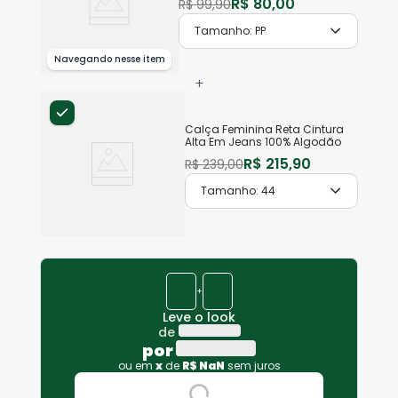
R$
80
,
00
R$
99
,
90
Tamanho:
PP
Navegando nesse item
+
Calça Feminina Reta Cintura
Alta Em Jeans 100% Algodão
R$
215
,
90
R$
239
,
00
Tamanho:
44
+
Leve o look
de
por
ou em
x
de
R$
NaN
sem juros