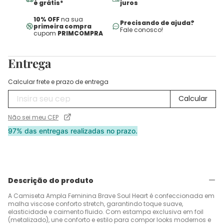
é grátis*
juros
10% OFF
na sua
Precisando de ajuda?
primeira compra
Fale conosco!
cupom
PRIMCOMPRA
Entrega
Calcular frete e prazo de entrega
Não sei meu CEP
97% das entregas realizadas no prazo.
Descrição do produto
A Camiseta Ampla Feminina Brave Soul Heart é confeccionada em
malha viscose conforto stretch, garantindo toque suave,
elasticidade e caimento fluido. Com estampa exclusiva em foil
(metalizado), une conforto e estilo para compor looks modernos e