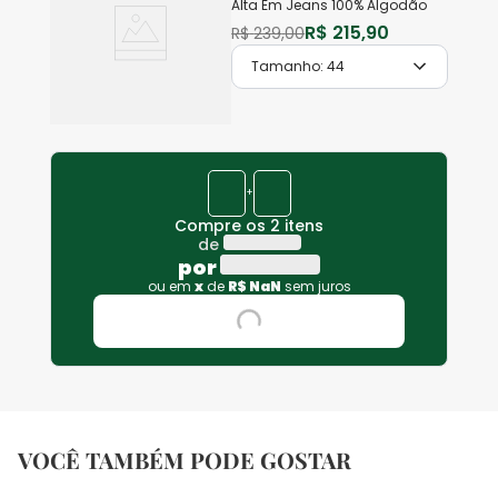
Alta Em Jeans 100% Algodão
R$
215
,
90
R$
239
,
00
Tamanho:
44
+
Compre os 2 itens
de
por
ou em
x
de
R$
NaN
sem juros
VOCÊ TAMBÉM PODE GOSTAR