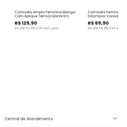
e
Camiseta Ampla Feminina Manga
Camiseta Feminina Sl
Com Aplique Termocolante Em
Estampas Variadas E
Algodão - ENFIM
100% Algodão
R$
129
,
90
R$
69
,
90
Em até
10
x
R$
12
,
99
sem juros
Em até
10
x
R$
6
,
99
sem ju
Central de Atendimento