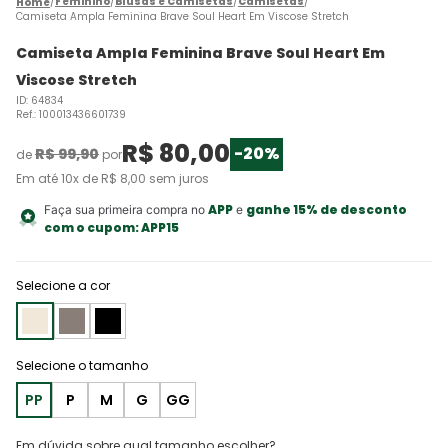
Feminino
Blusas e Camisetas
Camisetas
Camiseta Ampla Feminina Brave Soul Heart Em Viscose Stretch
Camiseta Ampla Feminina Brave Soul Heart Em
Viscose Stretch
ID
:
64834
Ref.
:
100013436601739
R$
80
,
00
-
20%
R$
99
,
90
de
por
Em até
10
x de
R$
8
,
00
sem juros
APP
ganhe 15% de desconto
Faça sua primeira compra no
e
com o cupom:
APP15
Selecione a cor
PP
P
M
G
GG
Em dúvida sobre qual tamanho escolher?