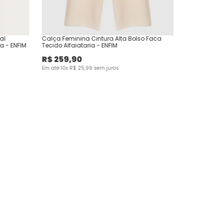
al
Calça Feminina Cintura Alta Bolso Faca
a - ENFIM
Tecido Alfaiataria - ENFIM
R$
259
,
90
Em até
10
x
R$
25
,
99
sem juros