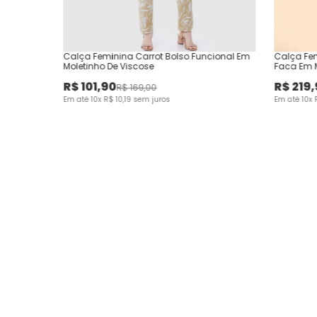
Calça Feminina Carrot Bolso Funcional Em
Calça Fem
Moletinho De Viscose
Faca Em 
R$
101
,
90
R$
219
,
R$
169
,
00
Em até
10
x
R$
10
,
19
sem juros
Em até
10
x