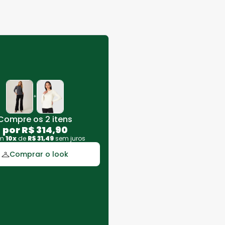
+
Compre os 2 itens
por
R$
314
,
90
em
10
x
de
R$
31
,
49
sem juros
Comprar o look