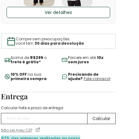
Ver detalhes
Compre sem preocupações:
você tem
30 dias para devolução
Acima de
R$299
o
Parcele em até
10x
frete é grátis*
sem juros
10% OFF
na sua
Precisando de
primeira compra
ajuda?
Fale conosco!
Entrega
Calcular frete e prazo de entrega
Não sei meu CEP
97% das entregas realizadas no prazo