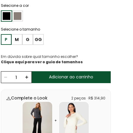
Selecione a cor
P
M
G
GG
Em dúvida sobre qual tamanho escolher?
Clique aqui para ver o guia de tamanhos
Adicionar ao carrinho
Complete o Look
2
peças
·
R$
314
,
90
+