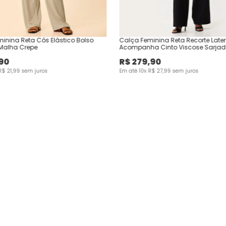
inina Reta Cós Elástico Bolso
Calça Feminina Reta Recorte Later
Malha Crepe
Acompanha Cinto Viscose Sarjad
90
R$
279
,
90
R$
21
,
99
sem juros
Em até
10
x
R$
27
,
99
sem juros