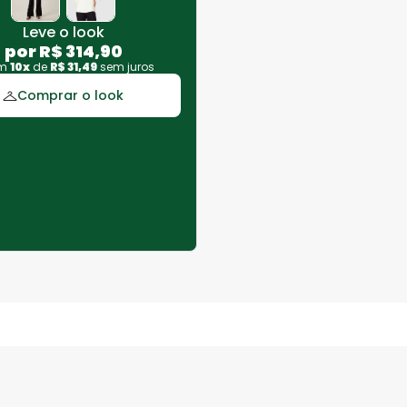
Leve o look
por
R$
314
,
90
em
10
x
de
R$
31
,
49
sem juros
Comprar o look