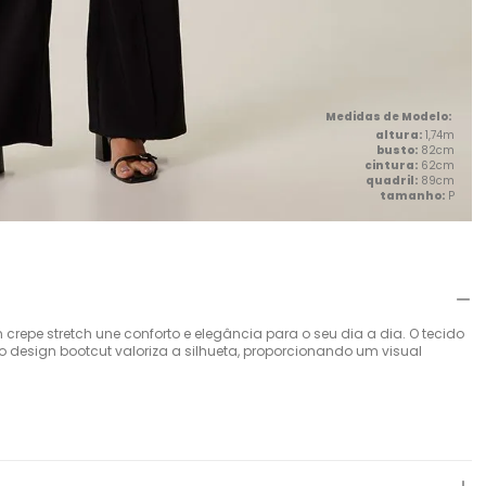
altura:
1,74m
busto:
82cm
cintura:
62cm
quadril:
89cm
tamanho:
P
crepe stretch une conforto e elegância para o seu dia a dia. O tecido
design bootcut valoriza a silhueta, proporcionando um visual