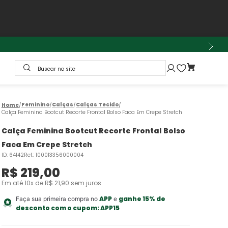
Buscar no site
Feminino
Calças
Calças Tecido
Calça Feminina Bootcut Recorte Frontal Bolso Faca Em Crepe Stretch
Calça Feminina Bootcut Recorte Frontal Bolso
Faca Em Crepe Stretch
ID
:
64142
Ref.
:
100013356000004
R$
219
,
00
Em até
10
x de
R$
21
,
90
sem juros
APP
ganhe 15% de
Faça sua primeira compra no
e
desconto com o cupom:
APP15