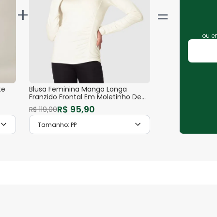
+
ou 
te
Blusa Feminina Manga Longa
Franzido Frontal Em Moletinho De
Viscose
R$
95
,
90
R$
119
,
00
Tamanho:
PP