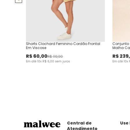
Shorts Clochard Feminino Cordão Frontal
Conjunto 
Em Viscose
Malha Ca
R$
60
,
00
R$
239
R$
119
,
90
Em até
10
x
R$
6
,
00
sem juros
Em até
10
x
Central de
Use
Atendimento