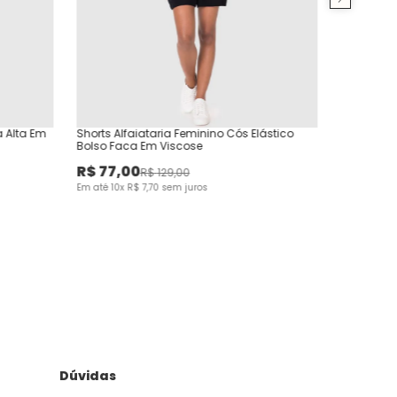
a Alta Em
Shorts Alfaiataria Feminino Cós Elástico
Bolso Faca Em Viscose
R$
77
,
00
R$
129
,
00
Em até
10
x
R$
7
,
70
sem juros
Dúvidas