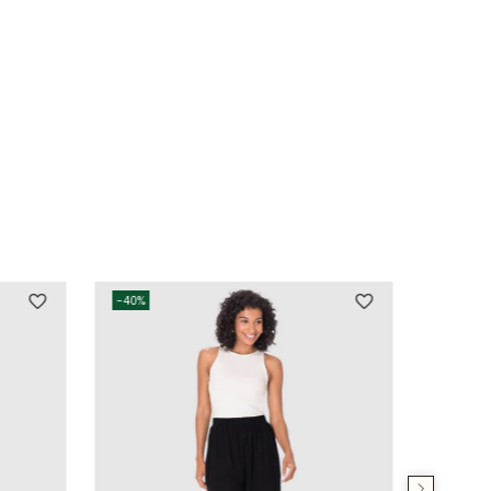
-
40%