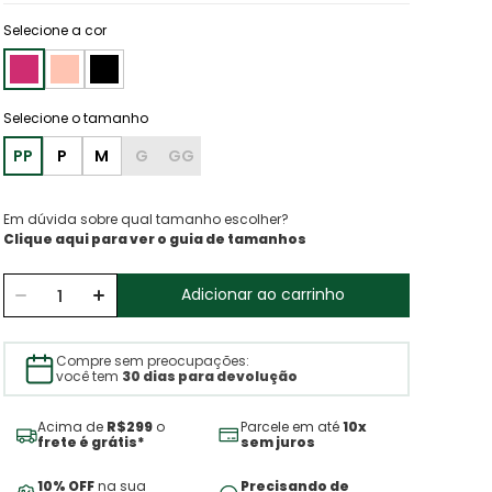
Selecione a cor
PP
P
M
G
GG
Em dúvida sobre qual tamanho escolher?
Clique aqui para ver o guia de tamanhos
Adicionar ao carrinho
Compre sem preocupações:
você tem
30 dias para devolução
Acima de
R$299
o
Parcele em até
10x
frete é grátis*
sem juros
10% OFF
na sua
Precisando de