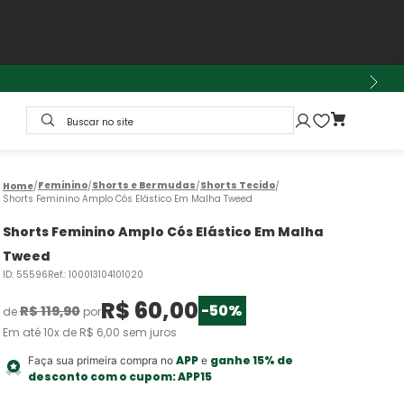
Buscar no site
Feminino
Shorts e Bermudas
Shorts Tecido
Shorts Feminino Amplo Cós Elástico Em Malha Tweed
Shorts Feminino Amplo Cós Elástico Em Malha
Tweed
ID
:
55596
Ref.
:
100013104101020
R$
60
,
00
-
50%
R$
119
,
90
de
por
Em até
10
x de
R$
6
,
00
sem juros
APP
ganhe 15% de
Faça sua primeira compra no
e
desconto com o cupom:
APP15