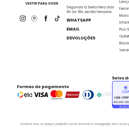
Lanç
Segunda à Sexta feira das
Femi
9h às 18h, exceto feriados.
Masc
WHATSAPP
Infant
EMAIL
Plus S
Outle
DEVOLUÇÕES
Black
Vend
Selos 
Formas de pagamento
Embora raro, os preços poderão variar durante a navegação sem aviso pr