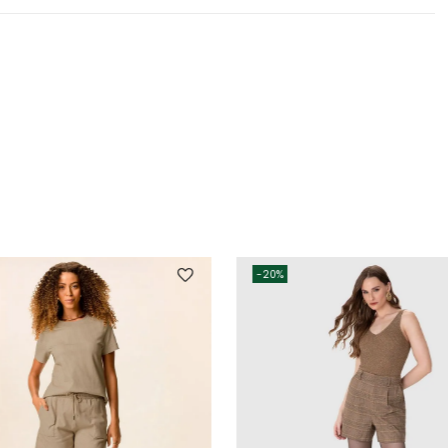
-
20%