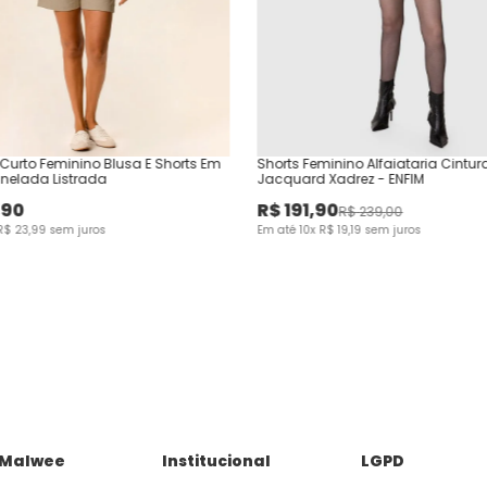
Curto Feminino Blusa E Shorts Em
Shorts Feminino Alfaiataria Cintur
nelada Listrada
Jacquard Xadrez - ENFIM
,
90
R$
191
,
90
R$
239
,
00
R$
23
,
99
sem juros
Em até
10
x
R$
19
,
19
sem juros
 Malwee
Institucional
LGPD