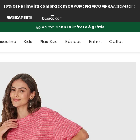
10% OFF primeira compra com CUPOM: PRIMCOMPRA
Aproveitar
Acima de
R$299
o
frete é grátis
sculino
Kids
Plus Size
Básicos
Enfim
Outlet