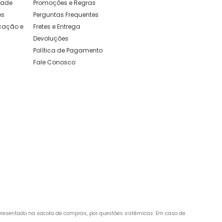
idade
Promoções e Regras
es
Perguntas Frequentes
ação e 
Fretes e Entrega
Devoluções
Política de Pagamento
Fale Conosco
apresentado na sacola de compras, por questões sistêmicas. Em caso de 