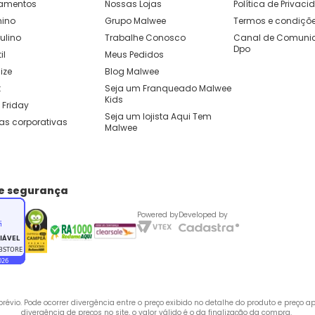
amentos
Nossas Lojas
Política de Privac
nino
Grupo Malwee
Termos e condiçõ
ulino
Trabalhe Conosco
Canal de Comunic
Dpo
il
Meus Pedidos
ize
Blog Malwee
t
Seja um Franqueado Malwee 
Kids 
 Friday
Seja um lojista Aqui Tem 
as corporativas
Malwee
de segurança
Powered by
Developed by
évio. Pode ocorrer divergência entre o preço exibido no detalhe do produto e preço 
divergência de preços no site, o valor válido é o da finalização da compra. 