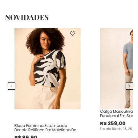
NOVIDADES
Calça Masculina Ch
Funcional Em Sarja
R$
259
,
00
Blusa Feminina Estampada
Em até
10
x de
R$
25
,
90
Decote Retilínea Em Moletinho De
Viscose
R$
99
,
90