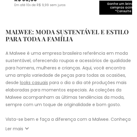
Ganhe um brinde 
Em até
10
x de
R$
9
,
99
sem juros
compras acima 
*Consulte co
MALWEE: MODA SUSTENTÁVEL E ESTILO
PARA TODA A FAMÍLIA
A Malwee é uma empresa brasileira referência em moda
sustentável, oferecendo roupas e acessórios de qualidade
para homens, mulheres e crianças. Aqui, você encontra
uma ampla variedade de peças para todas as ocasiões,
desde
looks casuais
para o dia a dia até produções mais
elaboradas para momentos especiais. As coleções da
Malwee acompanham as últimas tendências da moda,
sempre com um toque de originalidade e bom gosto.
Vista-se bem e faça a diferença com a Malwee. Conheça
as coleções de
roupas masculinas
,
femininas
,
plus size
e
expand_more
Ler mais
infantil
e encontre a roupa perfeita para valorizar seu