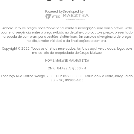
Powered by
Developed by
Embora raro, os preços poderão variar durante a navegação sem aviso prévio. Pode 
ocorrer divergência entre o preço exibido no detalhe do produto e preço apresentado 
na sacola de compras, por questões sistêmicas. Em caso de divergência de preços 
no site, o valor válido é o da finalização da compra. 
 Copyright © 2020. Todos os direitos reservados. As fotos aqui veiculadas, logotipo e 
marca são de propriedade do Grupo Malwee.
NOME: MALWEE MALHAS LTDA
CNPJ: 84.429.737/0001-14
Endereço: Rua Bertha Weege, 200 - CEP: 89260-900 - Barra do Rio Cerro, Jaraguá do 
Sul - SC, 89260-500
Termos mais buscados
TERMOS MAIS BUSCADOS
1
º
Vestido
1
º
vestido
2
º
Blusa Feminina
2
º
blusa feminina
3
º
Calça Feminina
4
º
Pijama Feminino
3
º
calça feminina