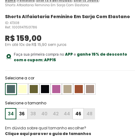
Feminino
Shorts e Bermudas
Shorts Jeans
Shorts Alfaiataria Feminino Em Sarja Com Elastano
Shorts Alfaiataria Feminino Em Sarja Com Elastano
ID
:
47308
Ref.
:
100011471501786
R$
159
,
00
Em até
10
x de
R$
15
,
90
sem juros
APP
ganhe 15% de desconto
Faça sua primeira compra no
e
com o cupom:
APP15
Selecione a cor
34
36
38
40
42
44
46
48
Em dúvida sobre qual tamanho escolher?