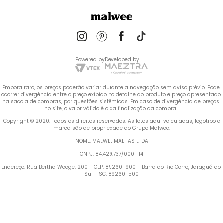
Powered by
Developed by
Embora raro, os preços poderão variar durante a navegação sem aviso prévio. Pode 
ocorrer divergência entre o preço exibido no detalhe do produto e preço apresentado 
na sacola de compras, por questões sistêmicas. Em caso de divergência de preços 
no site, o valor válido é o da finalização da compra. 
 Copyright © 2020. Todos os direitos reservados. As fotos aqui veiculadas, logotipo e 
marca são de propriedade do Grupo Malwee.
NOME: MALWEE MALHAS LTDA
CNPJ: 84.429.737/0001-14
Endereço: Rua Bertha Weege, 200 - CEP: 89260-900 - Barra do Rio Cerro, Jaraguá do 
Sul - SC, 89260-500
Termos mais buscados
1
º
Blusa Feminina