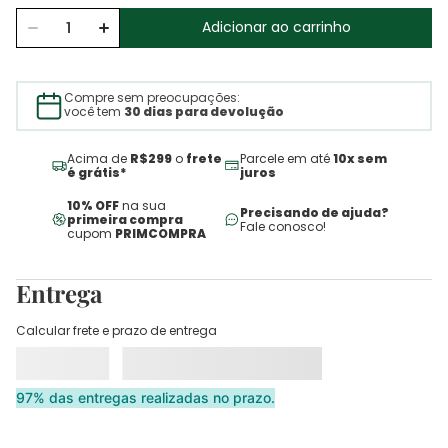
Adicionar ao carrinho
Compre sem preocupações:
você tem
30 dias para devolução
Acima de
R$299
o
frete
Parcele em até
10x sem
é grátis*
juros
10% OFF
na sua
Precisando de ajuda?
primeira compra
Fale conosco!
cupom
PRIMCOMPRA
Entrega
Calcular frete e prazo de entrega
97% das entregas realizadas no prazo.