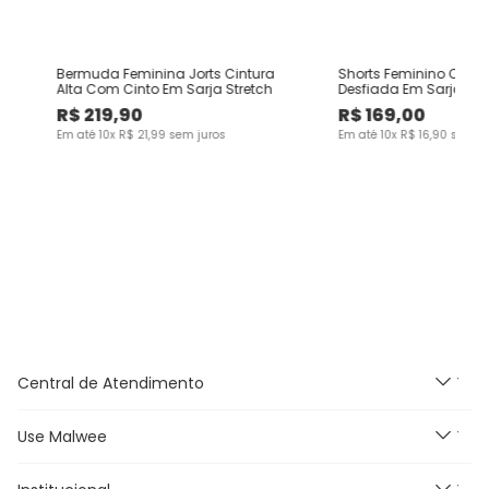
Bermuda Feminina Jorts Cintura
Shorts Feminino Comfo
Alta Com Cinto Em Sarja Stretch
Desfiada Em Sarja Co
R$
219
,
90
R$
169
,
00
Em até
10
x
R$
21
,
99
sem juros
Em até
10
x
R$
16
,
90
sem ju
Central de Atendimento
Use Malwee
Segunda à Sexta feira das
9h às 18h, exceto feriados.
E-mail: