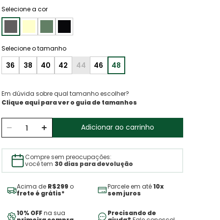
Selecione a cor
36
38
40
42
44
46
48
Em dúvida sobre qual tamanho escolher?
Clique aqui para ver o guia de tamanhos
Adicionar ao carrinho
Compre sem preocupações:
você tem
30 dias para devolução
Acima de
R$299
o
Parcele em até
10x
frete é grátis*
sem juros
10% OFF
na sua
Precisando de
primeira compra
ajuda?
Fale conosco!