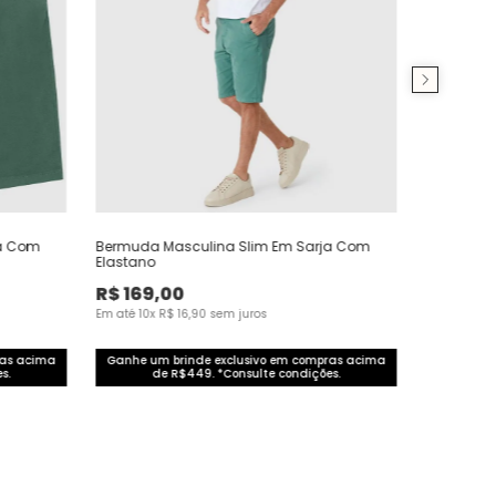
ja Com
Bermuda Masculina Slim Em Sarja Com
Elastano
R$
169
,
00
Em até
10
x
R$
16
,
90
sem juros
ras acima
Ganhe um brinde exclusivo em compras acima
s.
de R$449. *Consulte condições.