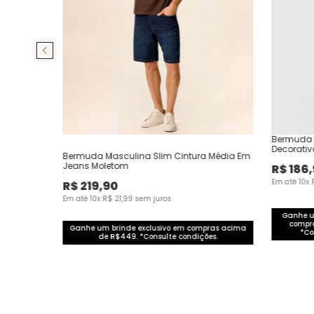
Bermuda M
Decorati
Bermuda Masculina Slim Cintura Média Em
Jeans Moletom
R$
186
,
Em até
10
x
R$
219
,
90
Em até
10
x
R$
21
,
99
sem juros
Ganhe u
compr
Ganhe um brinde exclusivo em compras acima
*Co
de R$449. *Consulte condições.