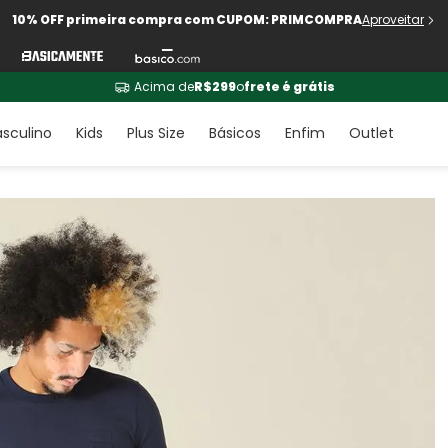
10% OFF primeira compra com CUPOM: PRIMCOMPRA
Aproveitar
Acima de
R$299
o
frete é grátis
sculino
Kids
Plus Size
Básicos
Enfim
Outlet