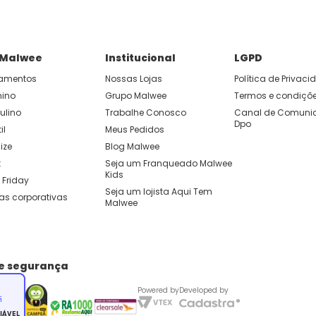
 Malwee
Institucional
LGPD
amentos
Nossas Lojas
Política de Privac
nino
Grupo Malwee
Termos e condiçõ
ulino
Trabalhe Conosco
Canal de Comunic
Dpo
il
Meus Pedidos
ize
Blog Malwee
t
Seja um Franqueado Malwee 
Kids 
 Friday
Seja um lojista Aqui Tem 
as corporativas
Malwee
de segurança
Powered by
Developed by