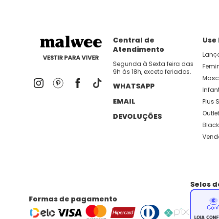
Central de
Use
Atendimento
Lanç
Segunda à Sexta feira das
Femi
9h às 18h, exceto feriados.
Masc
WHATSAPP
Infant
EMAIL
Plus S
Outle
DEVOLUÇÕES
Black
Vend
Selos 
Formas de pagamento