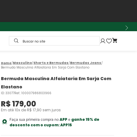
Buscar no site
Masculino
Shorts e Bermudas
Bermudas Jeans
Bermuda Masculina Alfaiataria Em Sarja Com Elastano
Bermuda Masculina Alfaiataria Em Sarja Com
Elastano
ID
:
33077
Ref.
:
100007986803966
R$
179
,
00
Em até
10
x de
R$
17
,
90
sem juros
APP
ganhe 15% de
Faça sua primeira compra no
e
desconto com o cupom:
APP15